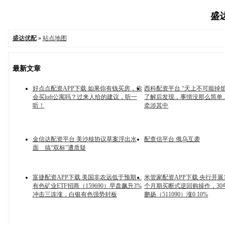
盛达
盛达优配
»
站点地图
最新文章
好点点配资APP下载 如果你有钱买房，你
西科配资平台 “天上不可能掉
会买loft公寓吗？过来人给的建议，听一
了解后发现，事情没那么简单...
听！
牵涉其中
金信达配资平台 美沙核协议草案浮出水
配查信平台 俄乌互袭
面 搞“双标”遭质疑
富捷配资APP下载 美国非农远低于预期，
米管家配资APP下载 央行开展1
有色矿业ETF招商（159690）早盘飙升3%
个月期买断式逆回购操作，30年
冲击三连涨，白银有色强势封板
鹏扬（511090）涨0.10%