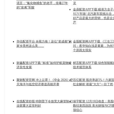
谎言：“氰化物捕鱼”的老手，排毒27年
灵
的“坐滩”军舰
金鼎配资APP下载 瞄准方盒
SUV市场! 北汽新车双线出击
好产品是最大的营销，也是企
严
华信配资平台 央视力推！这位“老成都”的
金股配资网APP下载 《三生
家乡竟然这么美……
问：夜华知白浅是素素，为何
个原因太现实
财鑫配资APP下载 “标准”如何护航宠物经
鲜言配资APP下载 绿色智能
济良性发展
技术规范体系
聚财配资官网 冲上云霄！《夺金 2026》空
百亿配资 股息率超5%！六家
天海洋与低空经济赛道高能开赛
红全解析 谁最“大方”一目了然
在线配资炒股 特朗普下令放宽大麻管制 行
保宇配资 12月19日收盘：美
业获重大监管利好
数结束四连跌 美光财报与CPI
场信心