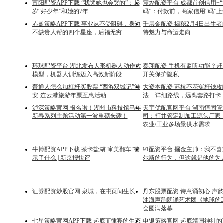
富阳配资APP下载 “我哭她也会哭的”：13
震烨配资平台 成都首创信用+
岁“好少年”和她的7年
码”：付款前，商家信用“码”上
赤盈策略APP下载 事业从不受阻碍，身边
千层金配资 揭秘2月4日出生
不缺贵人帮的四个星座，后福无穷
特魅力与命运走向
环球配资平台 湖北发布人形机器人动作大
秦翔配资 手机有监听功能？
模型，机器人训练迈入高效新阶段
开关保护隐私
普通人怎么加杠杆买股票 “西游双城记”淮
大资本配资 苏杭不花冤枉钱
安·连云港旅游年票互惠活动
法 + 详细路线，远离套路打卡
泸深策略官网 报名啦！湖州市科技馆马年
天宇优配官网平台 湖南恒固
新春系列主题活动第一波重磅来袭！
司：打井管定制加工源头厂家
农业/工业多场景供水需求
牛博配资APP下载 茶卡盐湖“审美翻车”警
91配资平台 掘金主帅：我不
示了什么 | 新京报快评
尔斯的行为，但这就是他的为
证券配资炒股官网 泉城，在书页间生长
丹东股票配资 诗意诵初心 声
油海声韵朗诵艺术团《地球的
会圆满落幕
七星策略官网APP下载 起底菲律宾的生态
申银策略官网 起底靖国神社