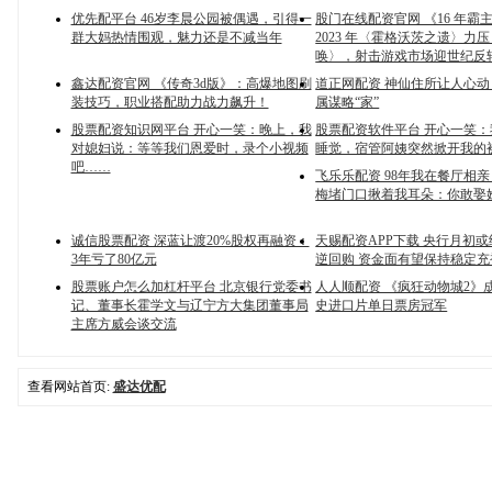
优先配平台 46岁李晨公园被偶遇，引得一
股门在线配资官网 《16 年霸
群大妈热情围观，魅力还是不减当年
2023 年〈霍格沃茨之遗〉力
唤〉，射击游戏市场迎世纪反
鑫达配资官网 《传奇3d版》：高爆地图刷
道正网配资 神仙住所让人心动
装技巧，职业搭配助力战力飙升！
属谋略“家”
股票配资知识网平台 开心一笑：晚上，我
股票配资软件平台 开心一笑
对媳妇说：等等我们恩爱时，录个小视频
睡觉，宿管阿姨突然掀开我的
吧……
飞乐乐配资 98年我在餐厅相
梅堵门口揪着我耳朵：你敢娶
诚信股票配资 深蓝让渡20%股权再融资：
天赐配资APP下载 央行月初
3年亏了80亿元
逆回购 资金面有望保持稳定充
股票账户怎么加杠杆平台 北京银行党委书
人人顺配资 《疯狂动物城2》
记、董事长霍学文与辽宁方大集团董事局
史进口片单日票房冠军
主席方威会谈交流
查看网站首页:
盛达优配